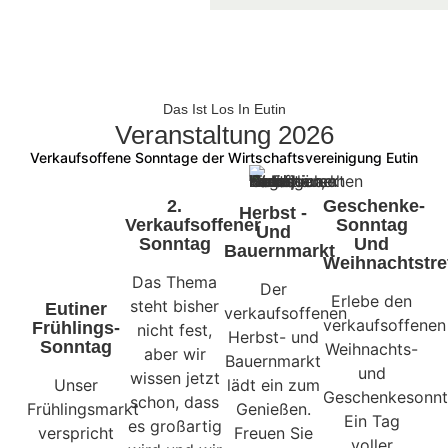
Das Ist Los In Eutin
Veranstaltung 2026
Verkaufsoffene Sonntage der Wirtschaftsvereinigung Eutin
2.
Geschenke-
Herbst -
Verkaufsoffener
Sonntag
Und
Sonntag
Und
Bauernmarkt
Weihnachtstre
Das Thema
Der
Erlebe den
steht bisher
Eutiner
verkaufsoffenen
verkaufsoffenen
Frühlings-
nicht fest,
Herbst- und
Sonntag
Weihnachts-
aber wir
Bauernmarkt
und
wissen jetzt
Unser
lädt ein zum
Geschenkesonnt
schon, dass
Frühlingsmarkt
Genießen.
Ein Tag
es großartig
verspricht
Freuen Sie
voller