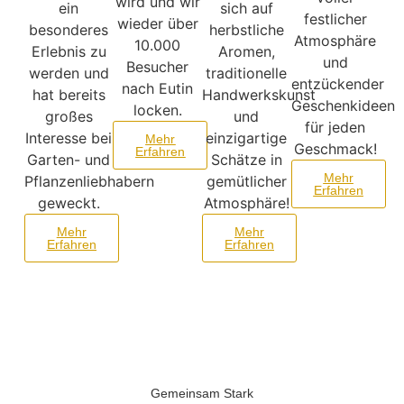
wird und wir
ein
sich auf
festlicher
wieder über
besonderes
herbstliche
Atmosphäre
10.000
Erlebnis zu
Aromen,
und
Besucher
werden und
traditionelle
entzückender
nach Eutin
hat bereits
Handwerkskunst
Geschenkideen
locken.
großes
und
für jeden
Interesse bei
einzigartige
Mehr
Geschmack!
Erfahren
Garten- und
Schätze in
Mehr
Pflanzenliebhabern
gemütlicher
Erfahren
geweckt.
Atmosphäre!
Mehr
Mehr
Erfahren
Erfahren
Gemeinsam Stark