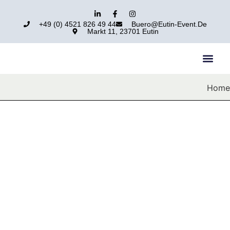
+49 (0) 4521 826 49 44
Buero@eutin-Event.de
Markt 11, 23701 Eutin
Home
Eutiner Veranstaltungen
Erlebnisse Gestalten, Erinnerungen Schaffen – Ihre Veranstaltung,
Unser Versprechen